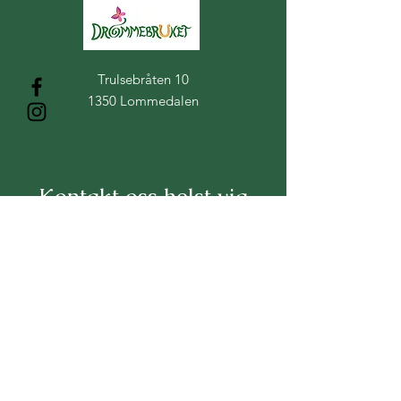
Der drømmer blir til virkelighet
Trulsebråten 10
1350 Lommedalen
Kontakt oss helst via
messenger på vår
facebookside
Epost