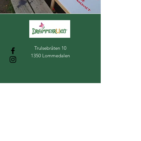
Der drømmer blir til virkelighet
Trulsebråten 10
1350 Lommedalen
Kontakt oss helst via
messenger på vår
facebookside
Epost